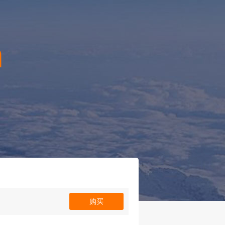
n
！
购买